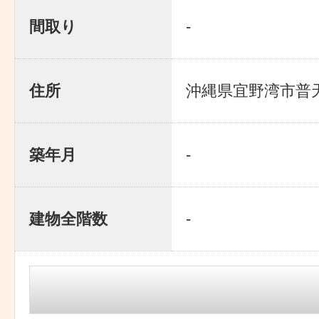
間取り
-
住所
沖縄県宜野湾市普天間
築年月
-
建物全階数
-