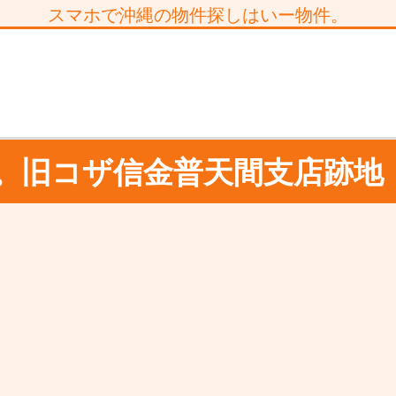
スマホで沖縄の物件探しはいー物件。
。旧コザ信金普天間支店跡地