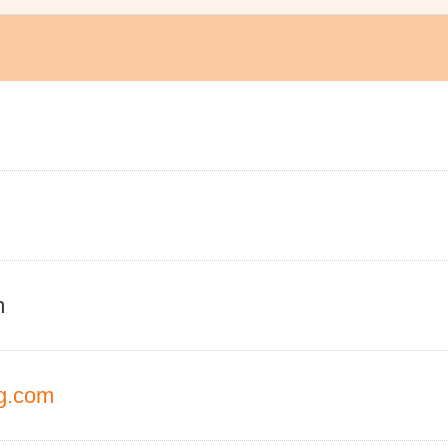
m
ng.com