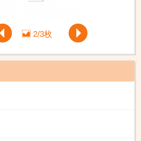
2
/
3枚