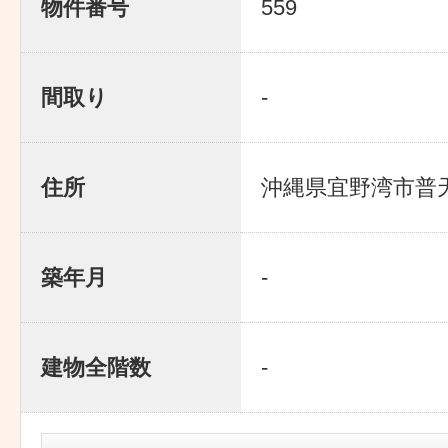
物件番号
559
間取り
-
住所
沖縄県宜野湾市普天間
築年月
-
建物全階数
-