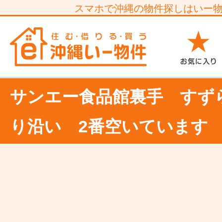
スマホで沖縄の物件探しはいー
サンエー食品館裏手 すず
り沿い 2番空いています